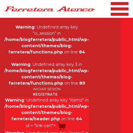
Warning
: Undefined array key
"ci_session" in
/home/blogferretera/public_html/wp-
content/themes/blog-
SE REACTIVA SECTOR
ferretera/functions.php
on line
84
DE LA
Warning
: Undefined array key 3 in
/home/blogferretera/public_html/wp-
CONSTRUCCIÓN
content/themes/blog-
ferretera/functions.php
on line
89
Publicado el Martes 25 de Enero 2022
INICIAR SESIÓN
REGÍSTRATE
Warning
: Undefined array key "items" in
/home/blogferretera/public_html/wp-
content/themes/blog-
ferretera/header.php
on line
64
id = "link-cart">