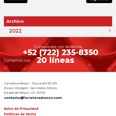
Archivo
2022
Comunícate con Nosotros
+52 (722) 235-8350
20 líneas
Contamos con
Carretera México - Toluca KM 55 S/N
Álvaro Obregón, San Mateo Atenco
Estado de México, CP. 52105
contacto@ferreteraatenco.com
Aviso de Privacidad
Políticas de Venta